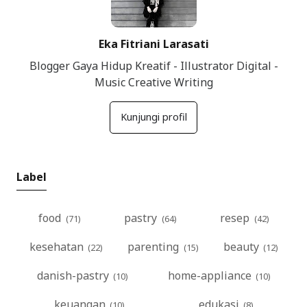
Kuliner Bandung
Keuangan RT
Eka Fitriani Larasati
Traveling
Blogger Gaya Hidup Kreatif - Illustrator Digital -
Music Creative Writing
Kunjungi profil
Label
food
pastry
resep
kesehatan
parenting
beauty
danish-pastry
home-appliance
keuangan
edukasi