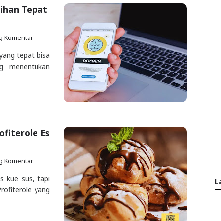
lihan Tepat
ng Komentar
yang tepat bisa
ng menentukan
ofiterole Es
ng Komentar
s kue sus, tapi
L
Profiterole yang