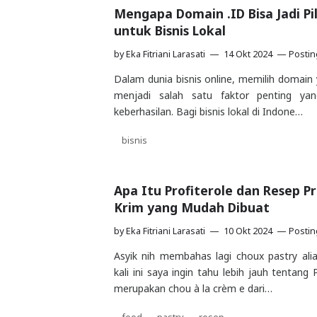
Mengapa Domain .ID Bisa Jadi Pi
untuk Bisnis Lokal
by
Eka Fitriani Larasati
14 Okt 2024
Posti
Dalam dunia bisnis online, memilih domain 
menjadi salah satu faktor penting ya
keberhasilan. Bagi bisnis lokal di Indone…
bisnis
Apa Itu Profiterole dan Resep Pr
Krim yang Mudah Dibuat
by
Eka Fitriani Larasati
10 Okt 2024
Posti
Asyik nih membahas lagi choux pastry alia
kali ini saya ingin tahu lebih jauh tentang 
merupakan chou à la crèm e dari…