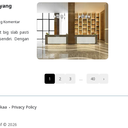
 yang
ng Komentar
t big slab pasti
sendiri. Dengan
1
2
3
…
40
›
okaa
Privacy Policy
if © 2026