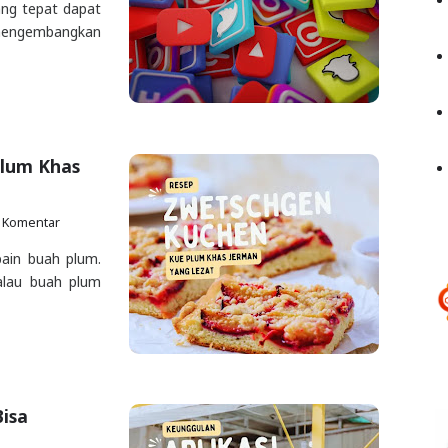
ang tepat dapat
 mengembangkan
Plum Khas
 Komentar
bain buah plum.
alau buah plum
Bisa