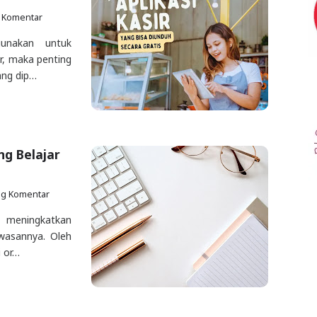
 Komentar
gunakan untuk
r, maka penting
ang dip…
g Belajar
ng Komentar
k meningkatkan
wasannya. Oleh
 or…