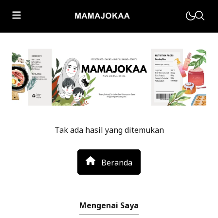
Motherhood
Parenting
Muhasabah
Tak ada hasil yang ditemukan
Kesehatan Keluarga
Beranda
Home Living
Mengenai Saya