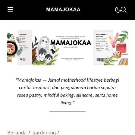
Motherhood
Parenting
Muhasabah
"Mamajokaa — Jurnal motherhood lifestyle berbagi
cerita, inspirasi, dan pengalaman harian seputar
Kesehatan Keluarga
resep pastry, mindful baking, skincare, serta home
Home Living
living."
Beranda
gardening