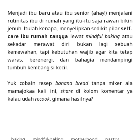
Menjadi ibu baru atau ibu senior (ahay!) menjalani
rutinitas ibu di rumah yang itu-itu saja rawan bikin
jenuh. Itulah kenapa, menyelipkan sedikit pilar
self-
care ibu rumah tangga
lewat
mindful baking
atau
sekadar merawat diri bukan lagi sebuah
kemewahan, tapi kebutuhan wajib agar kita tetap
waras, berenergi, dan bahagia mendampingi
tumbuh kembang si kecil.
Yuk cobain resep
banana bread
tanpa mixer ala
mamajokaa kali ini,
share
di kolom komentar ya
kalau udah
recook
, gimana hasilnya?
baking
mindful-baking
motherhood
pastry