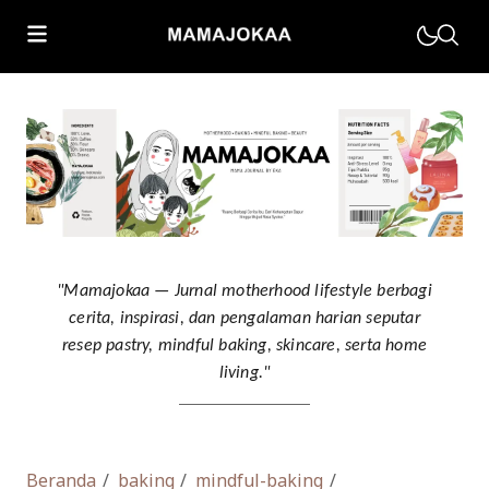
Motherhood
Parenting
Muhasabah
"Mamajokaa — Jurnal motherhood lifestyle berbagi
cerita, inspirasi, dan pengalaman harian seputar
Kesehatan Keluarga
resep pastry, mindful baking, skincare, serta home
Home Living
living."
Beranda
baking
mindful-baking