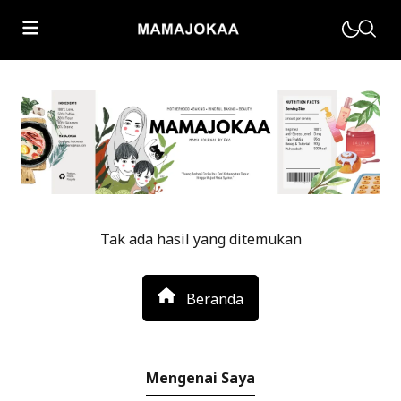
Motherhood
Parenting
Muhasabah
Tak ada hasil yang ditemukan
Kesehatan Keluarga
Beranda
Home Living
Mengenai Saya