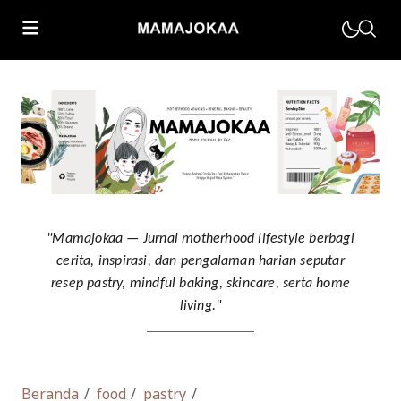
Motherhood
Parenting
Muhasabah
"Mamajokaa — Jurnal motherhood lifestyle berbagi
cerita, inspirasi, dan pengalaman harian seputar
Kesehatan Keluarga
resep pastry, mindful baking, skincare, serta home
Home Living
living."
Beranda
food
pastry