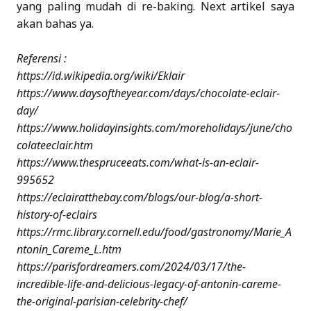
yang paling mudah di re-baking. Next artikel saya
akan bahas ya.
Referensi :
https://id.wikipedia.org/wiki/Eklair
https://www.daysoftheyear.com/days/chocolate-eclair-
day/
https://www.holidayinsights.com/moreholidays/june/cho
colateeclair.htm
https://www.thespruceeats.com/what-is-an-eclair-
995652
https://eclairatthebay.com/blogs/our-blog/a-short-
history-of-eclairs
https://rmc.library.cornell.edu/food/gastronomy/Marie_A
ntonin_Careme_L.htm
https://parisfordreamers.com/2024/03/17/the-
incredible-life-and-delicious-legacy-of-antonin-careme-
the-original-parisian-celebrity-chef/